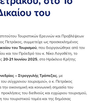
ετράκου, στο 1ο
Δικαίου του
νστιτούτου Τουριστικών Ερευνών και Προβλέψεων
ώργος Πετράκος, συμμετείχε ως προσκεκλημένος
ικαίου του Τουρισμού
, που διοργανώθηκε από τον
ου και τον Πρόεδρό του κ. Νίκο Λογοθέτη, το
ις
20-21 Ιουνίου 2025
, στο Ηράκλειο Κρήτης
υνεδρίας – Στρογγυλής Τράπεζας
, με
του σύγχρονου τουρισμού»
, ο κ. Πετράκος
 την οικονομική και κοινωνική σημασία του
ς προκλήσεις του διεθνούς και εγχώριου τουρισμού,
η του τουριστικού τομέα και της δημόσιας