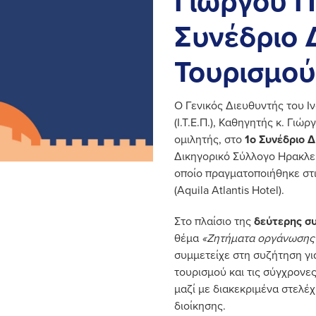
Γιώργου Π
Συνέδριο 
Τουρισμού
Ο Γενικός Διευθυντής του Ι
(Ι.Τ.Ε.Π.), Καθηγητής κ. Γι
ομιλητής, στο
1ο Συνέδριο Δ
Δικηγορικό Σύλλογο Ηρακλεί
οποίο πραγματοποιήθηκε στ
(Aquila Atlantis Hotel).
Στο πλαίσιο της
δεύτερης σ
θέμα
«Ζητήματα οργάνωσης 
συμμετείχε στη συζήτηση για
τουρισμού και τις σύγχρονε
μαζί με διακεκριμένα στελέχ
διοίκησης.