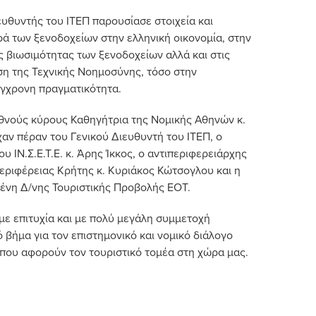
ευθυντής του ΙΤΕΠ παρουσίασε στοιχεία και
 των ξενοδοχείων στην ελληνική οικονομία, στην
ς βιωσιμότητας των ξενοδοχείων αλλά και στις
ση της Τεχνικής Νοημοσύνης, τόσο στην
ύγχρονη πραγματικότητα.
θνούς κύρους Καθηγήτρια της Νομικής Αθηνών κ.
χαν πέραν του Γενικού Διευθυντή του ΙΤΕΠ, ο
υ ΙΝ.Σ.Ε.Τ.Ε. κ. Άρης Ίκκος, ο αντιπεριφερειάρχης
εριφέρειας Κρήτης κ. Κυριάκος Κώτσογλου και η
ένη Δ/νης Τουριστικής Προβολής ΕΟΤ.
ε επιτυχία και με πολύ μεγάλη συμμετοχή
 βήμα για τον επιστημονικό και νομικό διάλογο
που αφορούν τον τουριστικό τομέα στη χώρα μας.