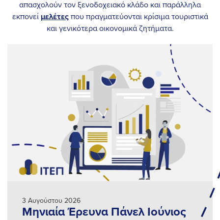
απασχολούν τον ξενοδοχειακό κλάδο και παράλληλα
του ΞΕΕ.
Μπορείτε να δείτε τις παρουσιάσεις της
εκπονεί
μελέτες
που πραγματεύονται κρίσιμα τουριστικά
Προέδρου και του Γενικού Διευθυντή του ΙΤΕΠ εδώ.
και γενικότερα οικονομικά ζητήματα.
02-09-2025
Το δεύτερο μέρος της ευρείας κλίμακας ευρωπαϊκής
έρευνας, που επικεντρώνεται στη Διαχείριση Εσόδων, τους
Δείκτες Απόδοσης (KPIs) και τις Πωλήσεις, είναι πλέον
διαθέσιμο διαδικτυακά.
3 Αυγούστου 2026
Μηνιαία Έρευνα Πάνελ Ιούνιος