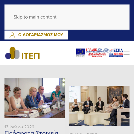
GR
EN
Skip to main content
ΕΓΓΡΑΦΗ
ΣΥΝΔΕΣΗ
Ο ΛΟΓΑΡΙΑΣΜΟΣ ΜΟΥ
13 Ιουλίου 2026
Πρόσφατα Στοιχεία