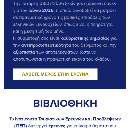
Ξενοδοχεία», με τα συγκριτικά δεδομένα της Επικράτειας
Την Τετάρτη 08/07
/2026 ξεκίνησε η έρευνα πάνελ
με την Περιφέρεια Ιονίων Νήσων
εδώ
.
για τον
Ιούνιο 2026
, η οποία φιλοδοξεί να μετράει
15-10-2025
σε πραγματικό χρόνο τις βασικές επιδόσεις των
Ο Γενικός Διευθυντής του ΙΤΕΠ, κ. Γιώργος Πετράκος, θα
ελληνικών ξενοδοχείων, όπως είναι η πληρότητα
συμμετάσχει στο
Αναπτυξιακό Συνέδριο με τίτλο
«Ιόνια
και η μέση τιμή του μήνα.
Νησιά: Πορεία και Στόχοι Ανάπτυξης»
που θα
Η συμμετοχή σας είναι
καθοριστικής σημασίας
για
πραγματοποιηθεί στην Κέρκυρα 17-18/10.
την
αντιπροσωπευτικότητα
του δείγματος και την
04-10-2025
αξιοπιστία
των αποτελεσμάτων, ώστε να
Ολοκληρώθηκε η Έρευνα του ΙΤΕΠ για την Εκτίμηση της
αποτυπώνεται η πραγματική εικόνα του κλάδου.
Απασχόλησης και των Ελλείψεων στα Ελληνικά
Ξενοδοχεία. Τα αποτελέσματα θα είναι διαθέσιμα σύντομα
ΛΆΒΕΤΕ ΜΈΡΟΣ ΣΤΗΝ ΈΡΕΥΝΑ
στην ιστοσελίδα μας.
03-10-2025
Αναρτήθηκαν τα αποτελέσματα της Μηνιαίας Έρευνας
Πάνελ με τις επιδόσεις των ελληνικών ξενοδοχείων για τον
ΒΙΒΛΙΟΘΗΚΗ
Αύγουστο 2025.
Μπορείτε να τα δείτε αναλυτικά εδώ.
03-09-2025
Το
Ινστιτούτο Τουριστικών Ερευνών και Προβλέψεων
Πραγματοποιήθηκε την Τετάρτη 3 Σεπτεμβρίου 2025
η
(ΙΤΕΠ)
διενεργεί
έρευνες
για επίκαιρα θέματα που
Γενική Συνέλευση του ΙΤΕΠ
, στην αίθουσα συνεδριάσεων