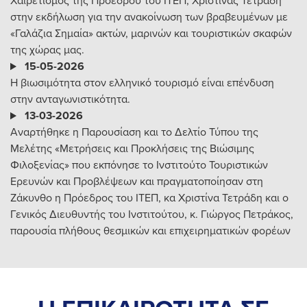
Χαιρετισμός της Προέδρου του ΙΤΕΠ, Χριστίνας Τετράδη
στην εκδήλωση για την ανακοίνωση των βραβευμένων με
«Γαλάζια Σημαία» ακτών, μαρινών και τουριστικών σκαφών
της χώρας μας.
15-05-2026
Η βιωσιμότητα στον ελληνικό τουρισμό είναι επένδυση
στην ανταγωνιστικότητα.
13-03-2026
Αναρτήθηκε η Παρουσίαση και το Δελτίο Τύπου της
Μελέτης «Μετρήσεις και Προκλήσεις της Βιώσιμης
Φιλοξενίας» που εκπόνησε το Ινστιτούτο Τουριστικών
Ερευνών και Προβλέψεων και πραγματοποίησαν στη
Ζάκυνθο η Πρόεδρος του ΙΤΕΠ, κα Χριστίνα Τετράδη και ο
Γενικός Διευθυντής του Ινστιτούτου, κ. Γιώργος Πετράκος,
παρουσία πλήθους θεσμικών και επιχειρηματικών φορέων
της περιοχής.
13-02-2026
Νέο Διοικητικό Συμβούλιο στο Ινστιτούτο Τουριστικών
Ερευνών και Προβλέψεων (ΙΤΕΠ), αναδείχθηκε από τις