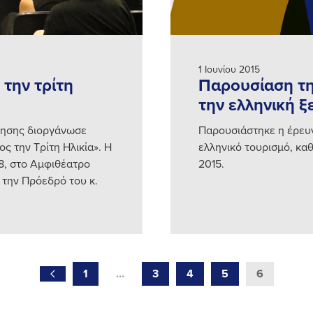
1 Ιουνίου 2015
 την τρίτη
Παρουσίαση τη
την ελληνική ξ
ίκησης διοργάνωσε
Παρουσιάστηκε η έρευνα
ος την Τρίτη Ηλικία». Η
ελληνικό τουρισμό, καθ
18, στο Αμφιθέατρο
2015.
την Πρόεδρό του κ.
1
…
3
4
5
6