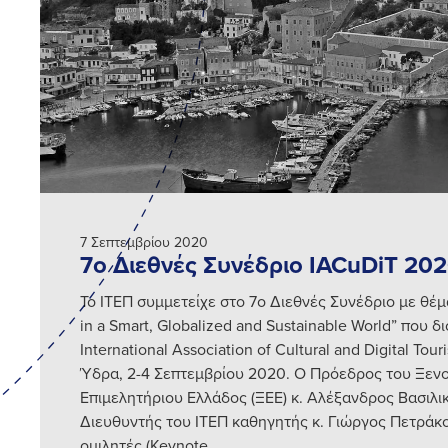
7 Σεπτεμβρίου 2020
7ο Διεθνές Συνέδριο IACuDiT 20
Το ΙΤΕΠ συμμετείχε στο 7ο Διεθνές Συνέδριο με θέμ
in a Smart, Globalized and Sustainable World” που 
International Association of Cultural and Digital Tou
Ύδρα, 2-4 Σεπτεμβρίου 2020. Ο Πρόεδρος του Ξεν
Επιμελητήριου Ελλάδος (ΞΕΕ) κ. Αλέξανδρος Βασιλικ
Διευθυντής του ΙΤΕΠ καθηγητής κ. Γιώργος Πετράκο
ομιλητές (Keynote…