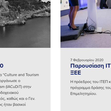
7 Φεβρουαρίου 2020
20
Παρουσίαση ΙΤ
ΞΕΕ
α “Culture and Tourism
διοργάνωσε ο
Η πρόεδρος του ΙΤΕΠ κ
rism (IACuDiT) στην
πρόγραμμα δράσης του
οδοχειακού
Επιμελητηρίου.
ός, καθώς και ο Γεν.
ς ήταν βασικοί